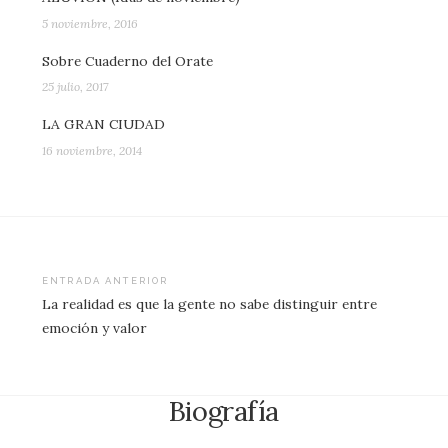
5 noviembre, 2016
Sobre Cuaderno del Orate
25 julio, 2017
LA GRAN CIUDAD
16 noviembre, 2014
Navegación
ENTRADA ANTERIOR
La realidad es que la gente no sabe distinguir entre
de
emoción y valor
entradas
Biografía