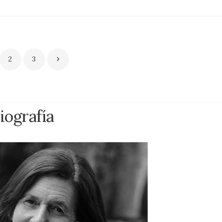
2
3
iografía