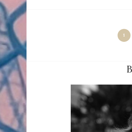
Paginación
1
de
entradas
B