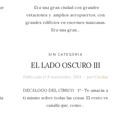
ue
Era una gran ciudad con grandes
estaciones y amplios aeropuertos, con
grandes edificios en enormes manzanas.
Era una gran…
SIN CATEGORÍA
EL LADO OSCURO III
Publicado el
8 noviembre, 2014
por
Cecilia
DECÁLOGO DEL CÍNICO 1º- Te amarás a
ía
ti mismo sobre todas las cosas. El resto es
n
canalla que, como…