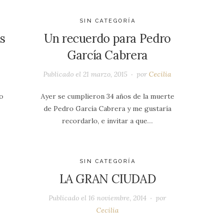
SIN CATEGORÍA
s
Un recuerdo para Pedro
García Cabrera
Publicado el
21 marzo, 2015
por
Cecilia
o
Ayer se cumplieron 34 años de la muerte
de Pedro García Cabrera y me gustaría
recordarlo, e invitar a que…
SIN CATEGORÍA
LA GRAN CIUDAD
a
Publicado el
16 noviembre, 2014
por
Cecilia