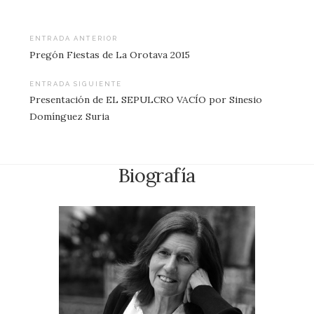
Navegación
ENTRADA ANTERIOR
Pregón Fiestas de La Orotava 2015
de
entradas
ENTRADA SIGUIENTE
Presentación de EL SEPULCRO VACÍO por Sinesio
Domínguez Suria
Biografía