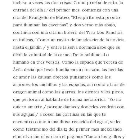
incluso a veces las dos cosas. Como prueba de esto, la
entrada del día 17 del primer mes, comienza con una
cita del Evangelio de Mateo, “El espíritu está pronto
para iluminar las cavernas”, y, dos verso más abajo,
continúa con una cita un bolero del Trío Los Panchos,
en itálicas, “Como un rayito de lunadesciende la novicia
hasta el jardín / y, entre la selva dormida sabe que es
débil la voluntad de la carne.” De lo sublime al o
humano en tres versos. Como la espada que Teresa de
Ávila decía que Jesús hundía en su corazón, las heridas
de amor las causan objetos punzantes como los
arpones, los cuchillos y las espadas, así como otros de
origen animal como las garras, los dientes y los picos,
que perforan al hablante de forma metafórica. “Yo no
quiero amarte / porque damas y donceles vendrán con
sus agujas / a coser las cortinas en las que te
encuentro como a una diosa renacida del agua”, se lee
como testimonio del día 12 del primer mes mezclando
el motivo amoroso con el pagano: “Cantan los gallos y