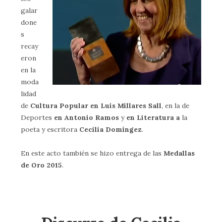
galar
done
s
recay
eron
en la
moda
lidad
de
Cultura Popular en Luis Millares Sall
, en la de
Deportes
en Antonio Ramos
y
en Literatura a
la
poeta y escritora
Cecilia Domíngez
.
En este acto también se hizo entrega de las
Medallas
de Oro 2015
.