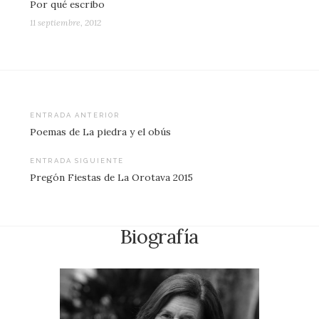
Por qué escribo
11 septiembre, 2012
Navegación
ENTRADA ANTERIOR
Poemas de La piedra y el obús
de
entradas
ENTRADA SIGUIENTE
Pregón Fiestas de La Orotava 2015
Biografía