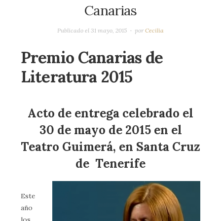
Canarias
Publicado el
31 mayo, 2015
por
Cecilia
Premio Canarias de
Literatura 2015
Acto de entrega celebrado el
30 de mayo de 2015 en el
Teatro Guimerá, en Santa Cruz
de Tenerife
Este
año
los