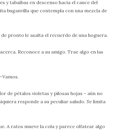
s y tabaibas en descenso hacia el cauce del
ólita buganvilla que contempla con una mezcla de
y de pronto le asalta el recuerdo de una hoguera.
 acerca. Reconoce a su amigo. Trae algo en las
e –Vamos.
r de pétalos violetas y pilosas hojas – aún no
siquiera responde a su peculiar saludo. Se limita
e. A ratos mueve la cola y parece olfatear algo