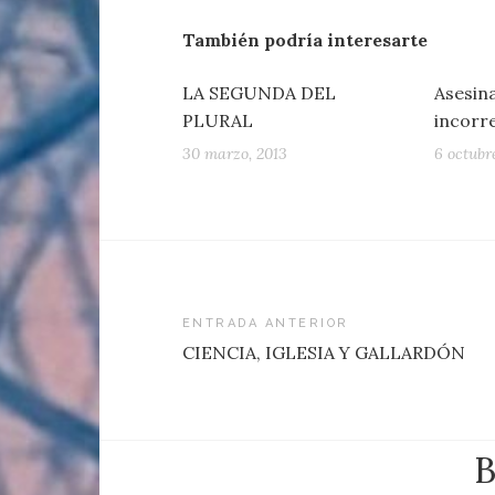
También podría interesarte
LA SEGUNDA DEL
Asesin
PLURAL
incorr
30 marzo, 2013
6 octubr
Navegación
ENTRADA ANTERIOR
CIENCIA, IGLESIA Y GALLARDÓN
de
entradas
B