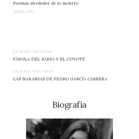
Poemas alrededor de lo incierto
24 julio, 2017
Navegación
ENTRADA ANTERIOR
FÁBULA DEL SABIO Y EL COYOTE
de
entradas
ENTRADA SIGUIENTE
LAS NARANJAS DE PEDRO GARCÍA CABRERA
Biografía