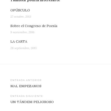
También podría interesarte
OPÚSCULO
27 octubre, 2013
Sobre el Congreso de Poesía
9 noviembre, 2016
LA CARTA
28 septiembre, 2013
Navegación
ENTRADA ANTERIOR
MAL EMPEZAMOS
de
entradas
ENTRADA SIGUIENTE
UN TÁNDEM PELIGROSO