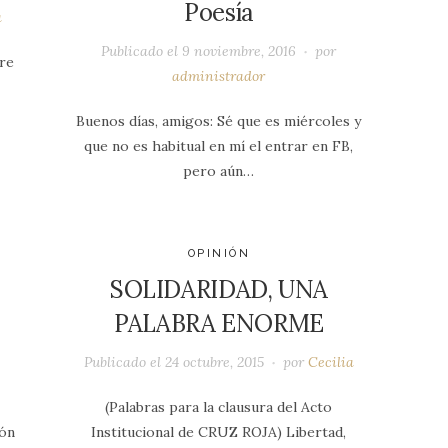
Poesía
a
Publicado el
9 noviembre, 2016
por
re
administrador
Buenos días, amigos: Sé que es miércoles y
que no es habitual en mí el entrar en FB,
pero aún…
OPINIÓN
SOLIDARIDAD, UNA
PALABRA ENORME
Publicado el
24 octubre, 2015
por
Cecilia
(Palabras para la clausura del Acto
ión
Institucional de CRUZ ROJA) Libertad,