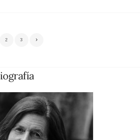
2
3
iografía