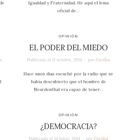
sde
Igualdad y Fraternidad. He aquí el lema
oficial de…
OPINIÓN
EL PODER DEL MIEDO
a
Publicado el
11 octubre, 2014
por
Cecilia
Hace unos días escuché por la radio que se
l
había descubierto que el hombre de
Neardenthal era capaz de tener…
OPINIÓN
¿DEMOCRACIA?
N
Publicado el
14 junio, 2014
por
Cecilia