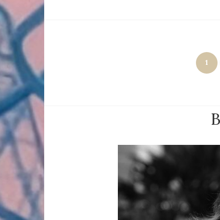
Paginación
1
de
entradas
B