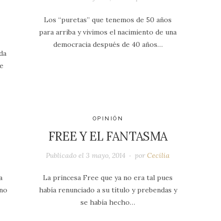
Los “puretas” que tenemos de 50 años
para arriba y vivimos el nacimiento de una
democracia después de 40 años…
da
e
OPINIÓN
FREE Y EL FANTASMA
Publicado el
3 mayo, 2014
por
Cecilia
a
La princesa Free que ya no era tal pues
ino
había renunciado a su título y prebendas y
se había hecho…