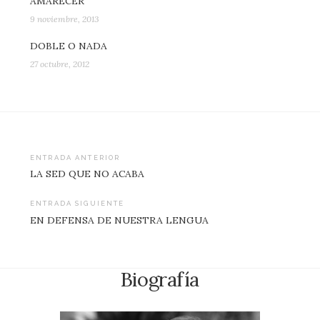
AMARECER
9 noviembre, 2013
DOBLE O NADA
27 octubre, 2012
Navegación
ENTRADA ANTERIOR
LA SED QUE NO ACABA
de
entradas
ENTRADA SIGUIENTE
EN DEFENSA DE NUESTRA LENGUA
Biografía