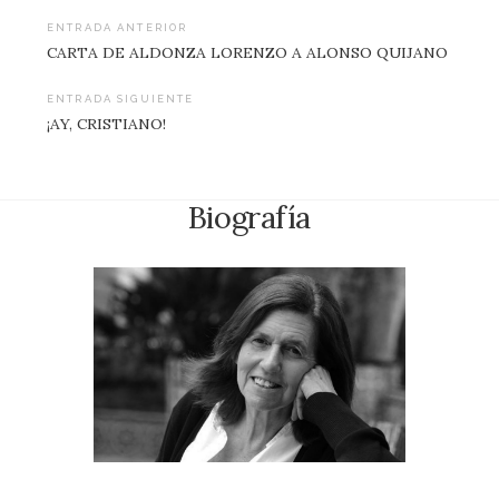
Navegación
ENTRADA ANTERIOR
CARTA DE ALDONZA LORENZO A ALONSO QUIJANO
de
entradas
ENTRADA SIGUIENTE
¡AY, CRISTIANO!
Biografía